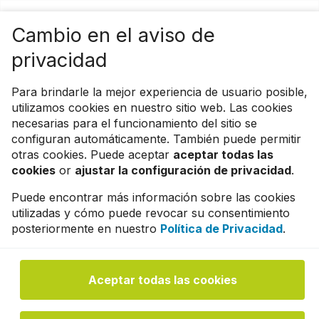
Cambio en el aviso de
privacidad
Para brindarle la mejor experiencia de usuario posible,
utilizamos cookies en nuestro sitio web. Las cookies
Ofrecemos soluciones
necesarias para el funcionamiento del sitio se
configuran automáticamente. También puede permitir
digitales y de IT
otras cookies. Puede aceptar
aceptar todas las
cookies
or
ajustar la configuración de privacidad
.
personalizadas
Puede encontrar más información sobre las cookies
utilizadas y cómo puede revocar su consentimiento
posteriormente en nuestro
Política de Privacidad
.
Somos expertos en desarrollo de
software y aplicaciones, gestión de
Aceptar todas las cookies
infraestructuras, cloud y seguridad,