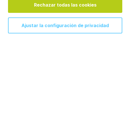
e implantación de software de
Rechazar todas las cookies
negocio.
Ajustar la configuración de privacidad
DESARROLLO DE SOFTWARE
Damos forma a tus ideas
En Iskra somos creadores de Tecnologías de la
Información. Conceptualizamos, desarrollamos y
mantenemos aplicaciones y soluciones tecnológicas
específicas que responden a las necesidades del
mercado y de nuestros clientes. Trabajamos con
metodologías ágiles y cubrimos todo el ciclo de
desarrollo de software.